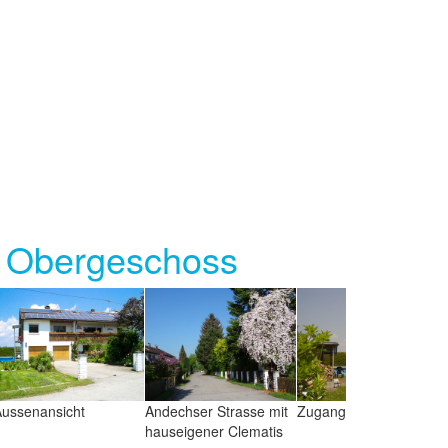
 Obergeschoss
ndechser Strasse mit
Zugang OG mit Pool
Wohnzimmer
Wohnzimmer mit
auseigener Clematis
Eingangstüre