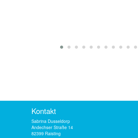
Terrasse
St
Sc
Kontakt
Sabrina Dusseldorp
Andechser Straße 14
82399 Raisting