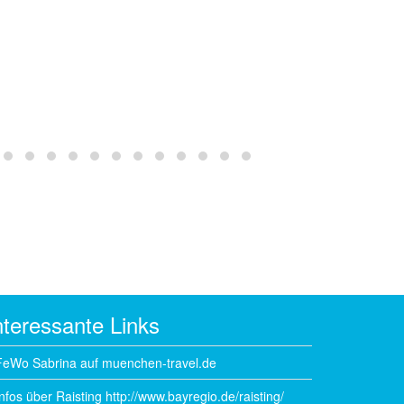
Badezimmer
Esszimmer
nteressante Links
FeWo Sabrina auf
muenchen-travel.de
Infos über Raisting
http://www.bayregio.de/raisting/