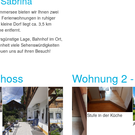
 Sabrina
mmersee bieten wir Ihnen zwei
te Ferienwohnungen in ruhiger
kleine Dorf liegt ca. 3,5 km
e entfernt.
sgünstige Lage, Bahnhof im Ort,
nheit viele Sehenswürdigkeiten
euen uns auf ihren Besuch!
choss
Wohnung 2 -
Stufe in der Küche
Eingangsbereich
Aussenansicht
Schlafzimmer mit
A
Doppelbett
h