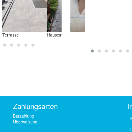
ufe im kleinen
Hauseingang
hlafzimmer
Zahlungsarten
i
Barzahlung
Überweisung